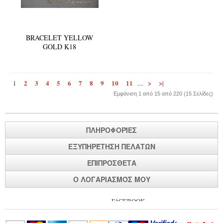
BRACELET YELLOW
GOLD K18
2
3
4
5
6
7
8
9
10
11
>
>|
1
....
Εμφάνιση 1 από 15 από 220 (15 Σελίδες)
ΠΛΗΡΟΦΟΡΊΕΣ
ΕΞΥΠΗΡΈΤΗΣΗ ΠΕΛΑΤΏΝ
ΕΠΙΠΡΌΣΘΕΤΑ
Ο ΛΟΓΑΡΙΑΣΜΌΣ ΜΟΥ
FACEBOOK