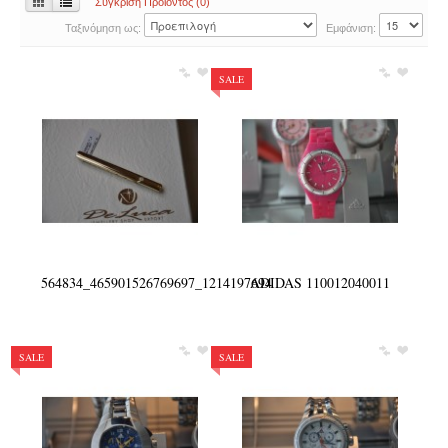
Σκουλαρίκια
Σύγκριση Προϊόντος (0)
Ταξινόμηση ως:
Εμφάνιση:
Δακτυλίδια
Βέρες
SALE
Σταυροί
Αλυσίδες
Κοσμήματα για Παιδιά
Διάφορα
ΑΣΗΜΕΝΙΟ ΚΟΣΜΗΜΑ
Κολιέ
564834_465901526769697_1214197694
ADIDAS 110012040011
Κρεμαστό Κόσμημα
Βραχιόλια
SALE
SALE
Σκουλαρίκια
Δακτυλίδια
Αλυσίδες