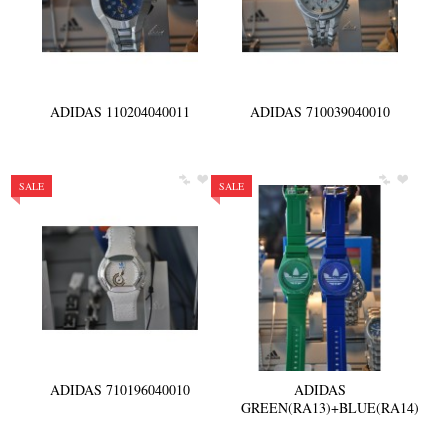
Κοσμήματα για Παιδιά
Διάφορα
ΠΑΡΑΔΟΣΙΑΚΟ ΕΛΛΗΝΙΚΟ ΚΟΣΜΗΜΑ
ADIDAS 110204040011
ADIDAS 710039040010
Χρυσά
Ασημένια
ΡΟΛΟΓΙΑ
SALE
SALE
ADIDAS 710196040010
ADIDAS
GREEN(RA13)+BLUE(RA14)