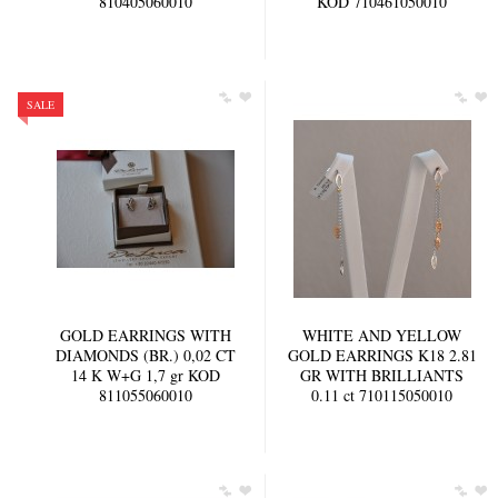
810405060010
KOD 710461050010
SALE
GOLD EARRINGS WITH
WHITE AND YELLOW
DIAMONDS (BR.) 0,02 CT
GOLD EARRINGS K18 2.81
14 K W+G 1,7 gr KOD
GR WITH BRILLIANTS
811055060010
0.11 ct 710115050010