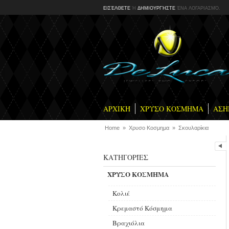
ΕΙΣΈΛΘΕΤΕ
Ή
ΔΗΜΙΟΥΡΓΉΣΤΕ
ΈΝΑ ΛΟΓΑΡΙΑΣΜΌ.
ΑΡΧΙΚΉ
ΧΡΥΣΟ ΚΟΣΜΗΜΑ
ΑΣΗ
Home
»
Χρυσο Κοσμημα
»
Σκουλαρίκια
ΚΑΤΗΓΟΡΊΕΣ
ΧΡΥΣΟ ΚΟΣΜΗΜΑ
Kολιέ
Kρεμαστό Kόσμημα
Βραχιόλια