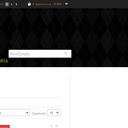
0 προϊόν(τα) - 0,00€
ΜΑ:
€
£
$
ΟΓΙΑ
Εμφάνιση: