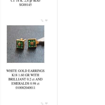
CT 14 K. 2,4 gr KOD
SG00145
WHITE GOLD EARRINGS
K18 1.60 GR WITH
BRILLIANT 0.2 ct AND
EMERALDS 0.98 ct
010082040011