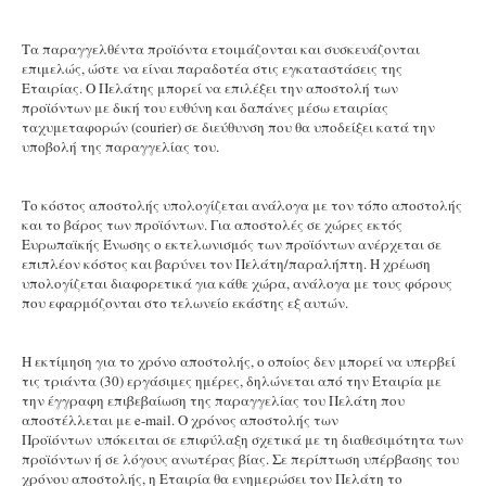
Σκουλαρίκια
Δακτυλίδια
Τα παραγγελθέντα προϊόντα ετοιμάζονται και συσκευάζονται
επιμελώς, ώστε να είναι παραδοτέα στις εγκαταστάσεις της
Βέρες
Εταιρίας. Ο Πελάτης μπορεί να επιλέξει την αποστολή των
προϊόντων με δική του ευθύνη και δαπάνες μέσω εταιρίας
Σταυροί
ταχυμεταφορών (courier) σε διεύθυνση που θα υποδείξει κατά την
υποβολή της παραγγελίας του.
Αλυσίδες
Κοσμήματα για Παιδιά
Το κόστος αποστολής υπολογίζεται ανάλογα με τον τόπο αποστολής
Διάφορα
και το βάρος των προϊόντων. Για αποστολές σε χώρες εκτός
Ευρωπαϊκής Ένωσης ο εκτελωνισμός των προϊόντων ανέρχεται σε
ΑΣΗΜΕΝΙΟ ΚΟΣΜΗΜΑ
επιπλέον κόστος και βαρύνει τον Πελάτη/παραλήπτη. Η χρέωση
υπολογίζεται διαφορετικά για κάθε χώρα, ανάλογα με τους φόρους
Κολιέ
που εφαρμόζονται στο τελωνείο εκάστης εξ αυτών.
Κρεμαστό Κόσμημα
Βραχιόλια
Η εκτίμηση για το χρόνο αποστολής, ο οποίος δεν μπορεί να υπερβεί
τις τριάντα (30) εργάσιμες ημέρες, δηλώνεται από την Εταιρία με
Σκουλαρίκια
την έγγραφη επιβεβαίωση της παραγγελίας του Πελάτη που
αποστέλλεται με e-mail. Ο χρόνος αποστολής των
Δακτυλίδια
Προϊόντων υπόκειται σε επιφύλαξη σχετικά με τη διαθεσιμότητα των
προϊόντων ή σε λόγους ανωτέρας βίας. Σε περίπτωση υπέρβασης του
Αλυσίδες
χρόνου αποστολής, η Εταιρία θα ενημερώσει τον Πελάτη το